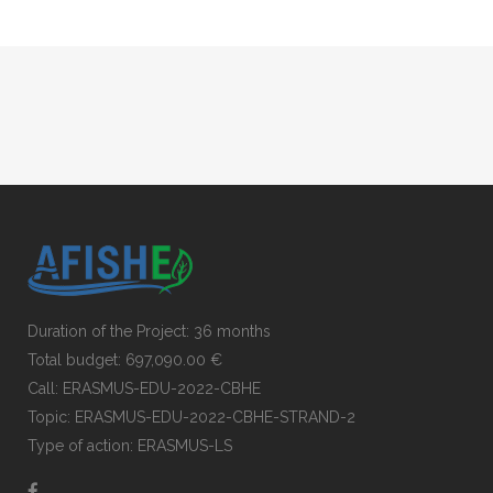
Duration of the Project: 36 months
Total budget: 697,090.00 €
Call: ERASMUS-EDU-2022-CBHE
Topic: ERASMUS-EDU-2022-CBHE-STRAND-2
Type of action: ERASMUS-LS