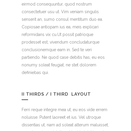
eirmod consequuntur, quod nostrum
consectetuer usu ut. Vim veniam singulis
senserit an, sumo consul mentitum duo ea.
Copiosae antiopam ius ea, meis explicari
reformidans vix cu.Ut possit patrioque
prodesset est, vivendum concludaturque
conclusionemque eam in. Sed te veri
partiendo. Ne quod case debitis has, eu eos
nonumy soleat feugiat, ne stet dolorem
definiebas qui.
II THIRDS / I THIRD LAYOUT
Ferri reque integre mea ut, eu eos vide errem
noluisse. Putent laoreet et ius. Vel utroque
dissentias ut, nam ad soleat alterum maluisset,