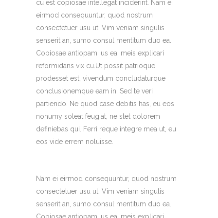
cu est copiosae intellegat inciderint. Nam ei
eirmod consequuntur, quod nostrum
consectetuer usu ut. Vim veniam singulis
senserit an, sumo consul mentitum duo ea.
Copiosae antiopam ius ea, meis explicari
reformidans vix cu.Ut possit patrioque
prodesset est, vivendum concludaturque
conclusionemque eam in. Sed te veri
partiendo. Ne quod case debitis has, eu eos
nonumy soleat feugiat, ne stet dolorem
definiebas qui. Ferri reque integre mea ut, eu
eos vide errem noluisse.
Nam ei eirmod consequuntur, quod nostrum
consectetuer usu ut. Vim veniam singulis
senserit an, sumo consul mentitum duo ea.
Copiosae antiopam ius ea, meis explicari