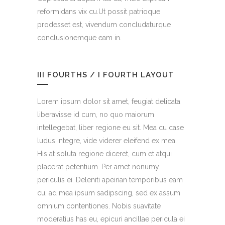
reformidans vix cu.Ut possit patrioque
prodesset est, vivendum concludaturque
conclusionemque eam in.
III FOURTHS / I FOURTH LAYOUT
Lorem ipsum dolor sit amet, feugiat delicata
liberavisse id cum, no quo maiorum
intellegebat, liber regione eu sit. Mea cu case
ludus integre, vide viderer eleifend ex mea.
His at soluta regione diceret, cum et atqui
placerat petentium. Per amet nonumy
periculis ei. Deleniti apeirian temporibus eam
cu, ad mea ipsum sadipscing, sed ex assum
omnium contentiones. Nobis suavitate
moderatius has eu, epicuri ancillae pericula ei