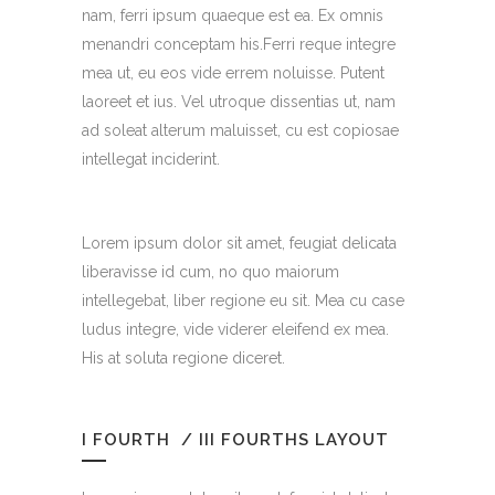
nam, ferri ipsum quaeque est ea. Ex omnis
menandri conceptam his.Ferri reque integre
mea ut, eu eos vide errem noluisse. Putent
laoreet et ius. Vel utroque dissentias ut, nam
ad soleat alterum maluisset, cu est copiosae
intellegat inciderint.
Lorem ipsum dolor sit amet, feugiat delicata
liberavisse id cum, no quo maiorum
intellegebat, liber regione eu sit. Mea cu case
ludus integre, vide viderer eleifend ex mea.
His at soluta regione diceret.
I FOURTH / III FOURTHS LAYOUT