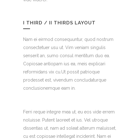
I THIRD / II THIRDS LAYOUT
Nam ei eirmod consequuntur, quod nostrum
consectetuer usu ut. Vim veniam singulis
senserit an, sumo consul mentitum duo ea.
Copiosae antiopam ius ea, meis explicari
reformidans vix cu.Ut possit patrioque
prodesset est, vivendum concludaturque
conclusionemque eam in.
Ferri reque integre mea ut, eu eos vide errem
noluisse. Putent laoreet et ius. Vel utroque
dissentias ut, nam ad soleat alterum maluisset,
cu est copiosae intellegat inciderint. Nam ei