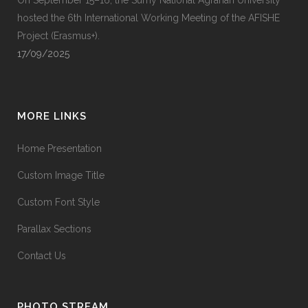
On September 15–16, the Sumy National Agrarian University
hosted the 6th International Working Meeting of the AFISHE
Project (Erasmus+).
17/09/2025
MORE LINKS
Home Presentation
Custom Image Title
Custom Font Style
Parallax Sections
Contact Us
PHOTO STREAM