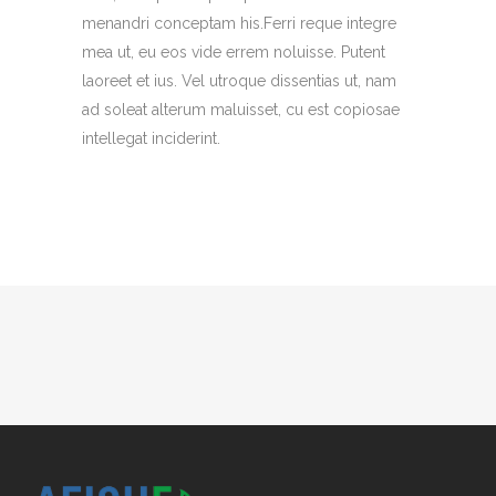
menandri conceptam his.Ferri reque integre
mea ut, eu eos vide errem noluisse. Putent
laoreet et ius. Vel utroque dissentias ut, nam
ad soleat alterum maluisset, cu est copiosae
intellegat inciderint.